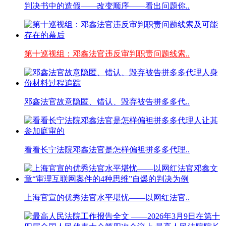
判决书中的造假——改变顺序——看出问题你..
第十巡视组：邓鑫法官违反审判职责问题线索..
邓鑫法官故意隐匿、错认、毁弃被告拼多多代..
看看长宁法院邓鑫法官是怎样偏袒拼多多代理..
上海官宣的优秀法官水平堪忧——以网红法官..