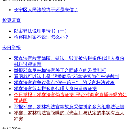
长宁区人民法院终于还是来信了
检察复查
以案释法说理申请书（一）
检察院判案不说理怎么办？
今日举报
邓鑫法官故意隐匿、错认、毁弃被告拼多多代理人身份
材料过程追踪
举报邓鑫罗林梅法官关于合同成立的矛盾判断
看图就可以认出是“限播商品”邓鑫法官为何枉法裁判
邓鑫法官在争议焦点“假一赔三”上的反言枉法过程
邓鑫法官毁弃拼多多代理人身份造假证据
今日举报：邓鑫法官伪造证据_平台对商家直播违规的处
罚截图
举报邓鑫、罗林梅法官等故意采信拼多多六组非法证据
邓鑫、罗林梅法官隐瞒的《光盘》与认定的事实有五大
冲突