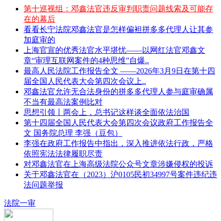
第十巡视组：邓鑫法官违反审判职责问题线索及可能存
在的幕后
看看长宁法院邓鑫法官是怎样偏袒拼多多代理人让其参
加庭审的
上海官宣的优秀法官水平堪忧——以网红法官邓鑫文
章“审理互联网案件的4种思维”自爆..
最高人民法院工作报告全文 ——2026年3月9日在第十四
届全国人民代表大会第四次会议上..
邓鑫法官允许无合法身份的拼多多代理人参与庭审确属
不当有最高法案例比对
思想引领丨两会上，总书记这样谈全面依法治国
第十四届全国人民代表大会第四次会议政府工作报告全
文 国务院总理 李强（豆包）
李强在政府工作报告中指出，深入推进依法行政，严格
依照宪法法律履职尽责
对邓鑫法官在上海高级法院公众号文章涉嫌侵权的投诉
关于邓鑫法官在（2023）沪0105民初34997号案件违纪违
法问题举报
法院一审