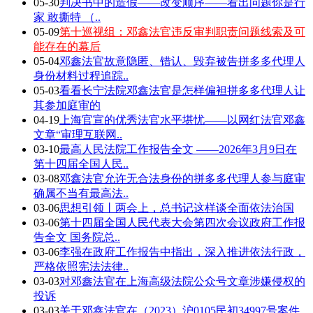
05-30
判决书中的造假——改变顺序——看出问题你是行
家 敢撕特 （..
05-09
第十巡视组：邓鑫法官违反审判职责问题线索及可
能存在的幕后
05-04
邓鑫法官故意隐匿、错认、毁弃被告拼多多代理人
身份材料过程追踪..
05-03
看看长宁法院邓鑫法官是怎样偏袒拼多多代理人让
其参加庭审的
04-19
上海官宣的优秀法官水平堪忧——以网红法官邓鑫
文章“审理互联网..
03-10
最高人民法院工作报告全文 ——2026年3月9日在
第十四届全国人民..
03-08
邓鑫法官允许无合法身份的拼多多代理人参与庭审
确属不当有最高法..
03-06
思想引领丨两会上，总书记这样谈全面依法治国
03-06
第十四届全国人民代表大会第四次会议政府工作报
告全文 国务院总..
03-06
李强在政府工作报告中指出，深入推进依法行政，
严格依照宪法法律..
03-03
对邓鑫法官在上海高级法院公众号文章涉嫌侵权的
投诉
03-03
关于邓鑫法官在（2023）沪0105民初34997号案件