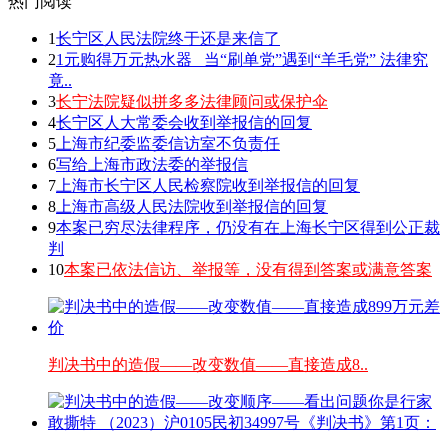
热门阅读
1
长宁区人民法院终于还是来信了
2
1元购得万元热水器 _当“刷单党”遇到“羊毛党” 法律究
竟..
3
长宁法院疑似拼多多法律顾问或保护伞
4
长宁区人大常委会收到举报信的回复
5
上海市纪委监委信访室不负责任
6
写给上海市政法委的举报信
7
上海市长宁区人民检察院收到举报信的回复
8
上海市高级人民法院收到举报信的回复
9
本案已穷尽法律程序，仍没有在上海长宁区得到公正裁
判
10
本案已依法信访、举报等，没有得到答案或满意答案
判决书中的造假——改变数值——直接造成8..