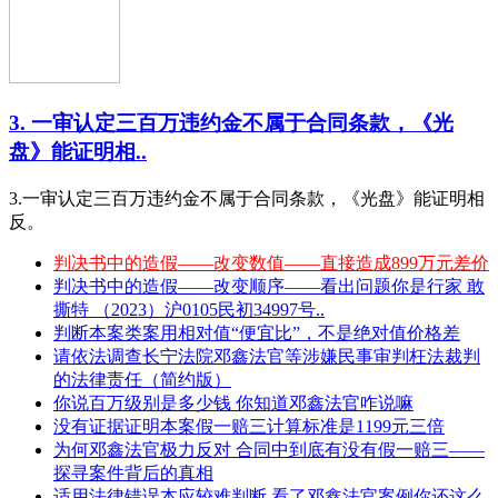
3. 一审认定三百万违约金不属于合同条款，《光
盘》能证明相..
3.一审认定三百万违约金不属于合同条款，《光盘》能证明相
反。
判决书中的造假——改变数值——直接造成899万元差价
判决书中的造假——改变顺序——看出问题你是行家 敢
撕特 （2023）沪0105民初34997号..
判断本案类案用相对值“便宜比”，不是绝对值价格差
请依法调查长宁法院邓鑫法官等涉嫌民事审判枉法裁判
的法律责任（简约版）
你说百万级别是多少钱 你知道邓鑫法官咋说嘛
没有证据证明本案假一赔三计算标准是1199元三倍
为何邓鑫法官极力反对 合同中到底有没有假一赔三——
探寻案件背后的真相
适用法律错误本应较难判断 看了邓鑫法官案例你还这么