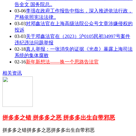
告全文 国务院总..
03-06
李强在政府工作报告中指出，深入推进依法行政，
严格依照宪法法律..
03-03
对邓鑫法官在上海高级法院公众号文章涉嫌侵权的
投诉
03-03
关于邓鑫法官在（2023）沪0105民初34997号案件
违纪违法问题举报
02-18
真人举报：一张消失的证据《光盘》暴露上海司法
系统的集体腐败
02-16
新年新想法——换一个思路告法官
相关资讯
拼多多之错 拼多多之恶 拼多多出生自带邪恶
拼多多之错拼多多之恶拼多多出生自带邪恶