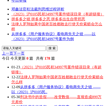
今日举报
邓鑫法官枉法裁判思维过程评析
（2023）沪0105民初34997号案件错误目录（有超链接）
拼多多之错 拼多多之恶 拼多多出生自带邪恶
法律人罗翔如果中国老百姓都敢去行使天价索赔会怎么
样
从拼多多《用户服务协议》看电商先天之错 ——以
（2023）沪0105民初34997号案件为例
搜 索
上一页
下一页
今日
今天更新
0
篇 共有
178
篇
01-23
（2023）沪0105民初34997号案件错误目录（有超
链接）
12-22
法律人罗翔如果中国老百姓都敢去行使天价索赔会
怎么样
12-09
从拼多多《用户服务协议》看电商先天之错 ——
以（2023）沪0105民..
05-30
判决书中的造假——改变数值——直接造成899万
元差价