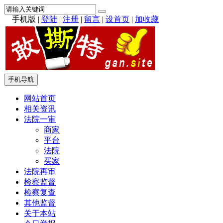
手机版
|
登陆
|
注册
|
留言
|
设首页
|
加收藏
手机导航
网站首页
相关资讯
法院一审
商家
平台
法院
买家
法院再审
检察监督
检察复查
其他监督
关于本站