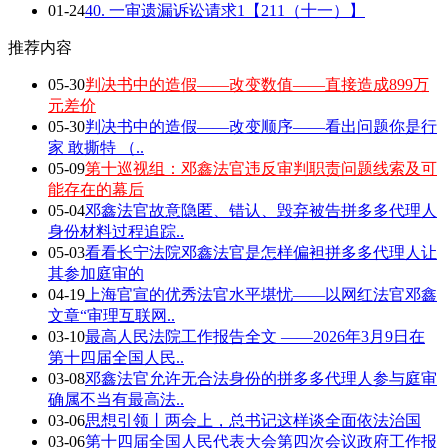
01-24
40. 一审遗漏诉讼请求1【211（十一）】
推荐内容
05-30
判决书中的造假——改变数值——直接造成899万
元差价
05-30
判决书中的造假——改变顺序——看出问题你是行
家 敢撕特 （..
05-09
第十巡视组：邓鑫法官违反审判职责问题线索及可
能存在的幕后
05-04
邓鑫法官故意隐匿、错认、毁弃被告拼多多代理人
身份材料过程追踪..
05-03
看看长宁法院邓鑫法官是怎样偏袒拼多多代理人让
其参加庭审的
04-19
上海官宣的优秀法官水平堪忧——以网红法官邓鑫
文章“审理互联网..
03-10
最高人民法院工作报告全文 ——2026年3月9日在
第十四届全国人民..
03-08
邓鑫法官允许无合法身份的拼多多代理人参与庭审
确属不当有最高法..
03-06
思想引领丨两会上，总书记这样谈全面依法治国
03-06
第十四届全国人民代表大会第四次会议政府工作报