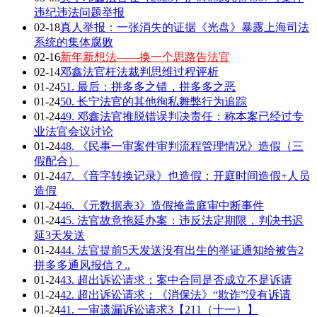
违纪违法问题举报
02-18
真人举报：一张消失的证据《光盘》暴露上海司法
系统的集体腐败
02-16
新年新想法——换一个思路告法官
02-14
邓鑫法官枉法裁判思维过程评析
01-24
51. 最后：拼多多之错，拼多多之恶
01-24
50. 长宁法官的其他徇私舞弊行为追踪
01-24
49. 邓鑫法官推脱错误判决责任：称本案已经过专
业法官会议讨论
01-24
48. 《民事一审案件审判流程管理情况》造假（三
假配合）
01-24
47. 《音字转换记录》也造假：开庭时间造假+人员
造假
01-24
46. 《元数据表3》造假掩盖庭审中断事件
01-24
45. 法官故意拖延办案：违反法定期限，判决书迟
延3天发送
01-24
44. 法官提前5天发送没有出生的举证通知给被告2
拼多多通风报信？..
01-24
43. 超出诉讼请求：案中合同是否成立不是诉请
01-24
42. 超出诉讼请求：《消保法》“欺诈”没有诉请
01-24
41. 一审遗漏诉讼请求3【211（十一）】