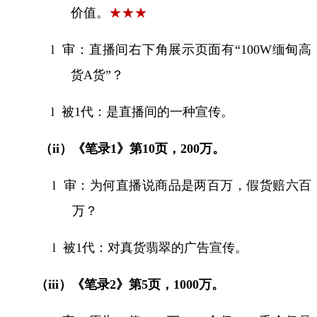
价值。
★★★
l
审：直播间右下角展示页面有“
100W
缅甸高
货
A
货”？
l
被
1
代：是直播间的一种宣传。
（
ii
）《笔录
1
》第
10
页，
200
万。
l
审：为何直播说商品是两百万，假货赔六百
万？
l
被
1
代：对真货翡翠的广告宣传。
（
iii
）《笔录
2
》第
5
页，
1000
万。