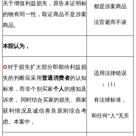
关于增值利益损失，原告未证明标
都是涉案商品
的物有同一性，取证商品不是涉案
法官避而不谈
商品。
本院认为，
⊙
对于损失扩大部分即期待利益损
适用法律错误
失的判断应采用
普通消费者
的认知
↓（
1
）
标准，而非个别买家
个人
的感知及
诉求， 同时结合买家的损失、商家
有法律标准，
获利情况及诚信善良原则综合考
和任何“人”无关
虑。本案中，