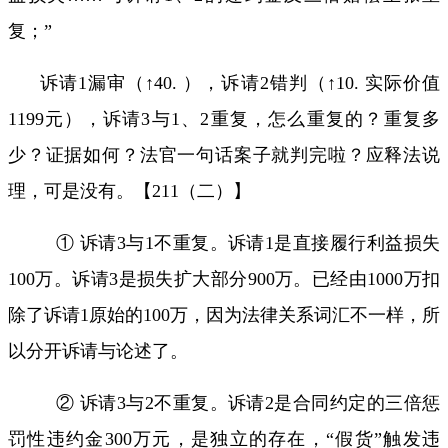
复；”
诉请
1
漏审（↑
40.
），诉请
2
错判（↑
10.
实际价值
1199
元），诉请
3
与
1
、
2
重复，怎么重复的？重复多
少？证据如何？法官一句话案子就判完啦？应释法说
理，可是没有。【
211
（二）】
① 诉请
3
与
1
不重复。诉请
1
是直接履行利益损失
100
万。诉请
3
是损失扩大部分
900
万。已经由
1000
万扣
除了诉请
1
原始的
100
万，因为法律关系词汇不一样，所
以分开诉请与论述了。
② 诉请
3
与
2
不重复。诉请
2
是合同约定的三倍惩
罚性违约金
300
万元，是独立的存在，“假货”触发违