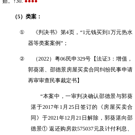
赔。↑
30.
●●●●
（
5
）类案：
①
《判决书》第
4
页，“
1
元钱买到
1
万元热水
器等类案案例”；
②
（
2022
）粤
06
民申
329
号【法证
3
：增值，
郭葵湛、邵德景房屋买卖合同纠纷民事申请
再审审查民事裁定书】
“本案中，一审判决确认邵德景与郭葵
湛于
2017
年
1
月
25
日签订的《房屋买卖合
同》于
2021
年
12
月
21
日解除，郭葵湛向邵
德景① 返还购房款
575037
元及计付利息、