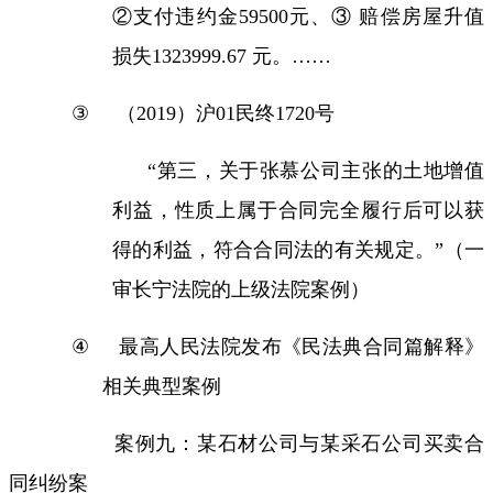
②支付违约金
59500
元、③ 赔偿房屋升值
损失
1323999.67
元。……
③
（
2019
）沪
01
民终
1720
号
“
第三，关于张慕公司主张的土地增值
利益，性质上属于合同完全履行后可以获
得的利益，符合合同法的有关规定。
”
（一
审长宁法院的上级法院案例）
④
最高人民法院发布《民法典合同篇解释》
相关典型案例
案例九：某石材公司与某采石公司买卖合
同纠纷案