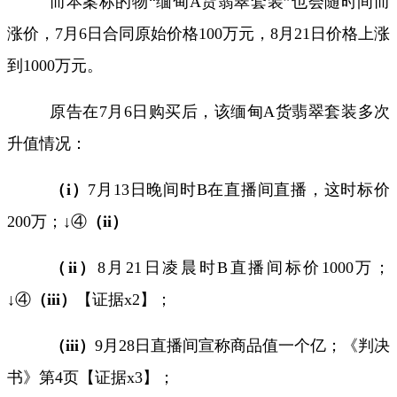
而本案标的物“缅甸
A
货翡翠套装”也会随时间而
涨价，
7
月
6
日合同原始价格
100
万元，
8
月
21
日价格上涨
到
1000
万元。
原告在
7
月
6
日购买后，该缅甸
A
货翡翠套装多次
升值情况：
（
i
）
7
月
13
日晚间时
B
在直播间直播，这时标价
200
万；↓④
（
ii
）
（
ii
）
8
月
21
日凌晨时
B
直播间标价
1000
万；
↓④
（
iii
）
【证据
x2
】；
（
iii
）
9
月
28
日直播间宣称商品值一个亿；《判决
书》第
4
页【证据
x3
】；