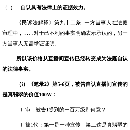
（↓）
，
自认具有法律上的证据效力。
《民诉法解释》第九十二条
一方当事人在法庭
审理中，
……
对于己不利的事实明确表示承认的，另一
方当事人无需举证证明。
所以该价格从直播间宣传已经转变成为法庭自认
的法律事实。
（
i
）
《笔录
2
》第
5-6
页，被告自认直播间宣传的
是真翡翠的价值
100W
：
l
审：被告
1
提到的一百万级别何意？
l
被
1
代：第一是一种宣传，第二这是真翡翠的