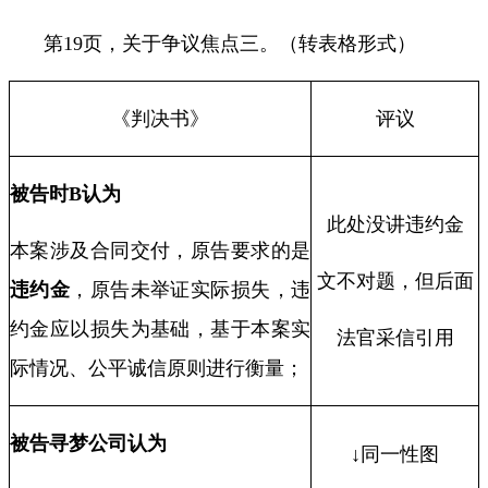
第
19
页，关于争议焦点三。（转表格形式）
《判决书》
评议
被告时
B
认为
此处没讲违约金
本案涉及合同交付，原告要求的是
文不对题，但后面
违约金
，原告未举证实际损失，违
约金应以损失为基础，基于本案实
法官采信引用
际情况、公平诚信原则进行衡量；
被告寻梦公司认为
↓同一性图