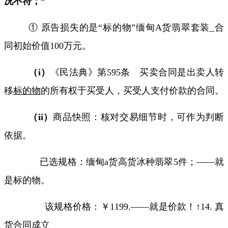
况不符；”
① 原告损失的是“标的物”缅甸
A
货翡翠套装
_
合
同初始价值
100
万元。
（
i
）
《民法典》第
595
条 买卖合同是出卖人转
移
标的物
的所有权于买受人，买受人支付价款的合同。
（
ii
）
商品快照：核对交易细节时，可作为判断
依据。
已选规格：缅甸
a
货高货冰种翡翠
5
件；
——
就
是标的物。
该规格价格：￥
1199.——
就是价款！↑
14.
真
货合同成立