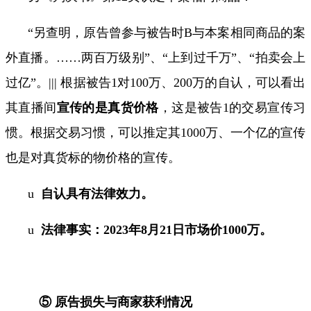
“
另查明，原告曾参与被告时
B
与本案相同商品的案
外直播。
……
两百万级别
”
、
“
上到过千万
”
、
“
拍卖会上
过亿
”
。
|||
根据被告
1
对
100
万、
200
万的自认，可以看出
其直播间
宣传的是真货价格
，这是被告
1
的交易宣传习
惯。根据交易习惯，可以推定其
1000
万、一个亿的宣传
也是对真货标的物价格的宣传。
u
自认具有法律效力。
u
法律事实：
2023
年
8
月
21
日市场价
1000
万。
⑤ 原告损失与商家获利情况