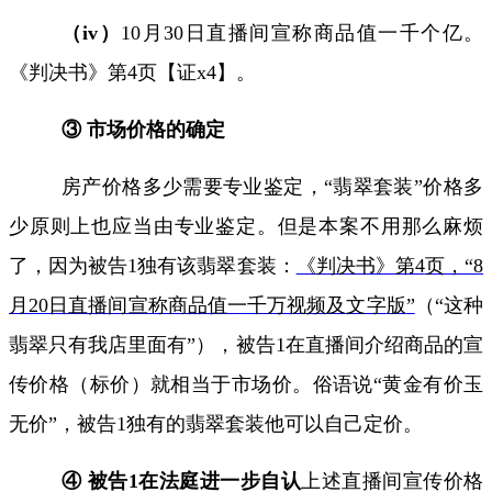
（
iv
）
10
月
30
日直播间宣称商品值一千个亿。
《判决书》第
4
页【证
x4
】。
③ 市场价格的确定
房产价格多少需要专业鉴定，“翡翠套装”价格多
少原则上也应当由专业鉴定。但是本案不用那么麻烦
了，因为被告
1
独有该翡翠套装：
《判决书》第4
页，“8
月20
日直播间宣称商品值一千万视频及文字
版
”
（“这种
翡翠只有我店里面有”），被告
1
在直播间介绍商品的宣
传价格（标价）就相当于市场价。俗语说“黄金有价玉
无价”，被告
1
独有的翡翠套装他可以自己定价。
④ 被告
1
在法庭进一步自认
上述直播间宣传价格