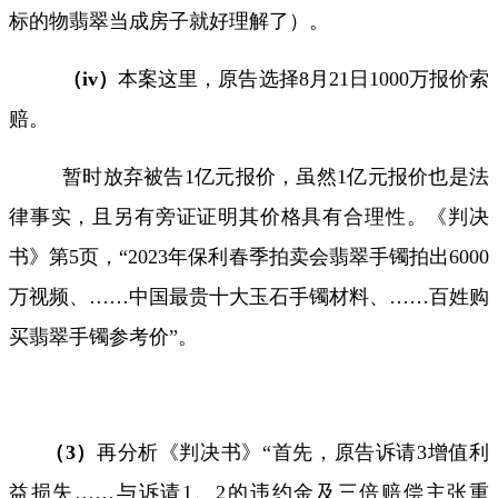
标的物翡翠当成房子就好理解了）。
（
iv
）
本案这里，原告选择
8
月
21
日
1000
万报价索
赔。
暂时放弃被告
1
亿元报价，虽然
1
亿元报价也是法
律事实，且另有旁证证明其价格具有合理性。《判决
书》第
5
页，
“2023
年保利春季拍卖会翡翠手镯拍出
6000
万视频、
……
中国最贵十大玉石手镯材料、
……
百姓购
买翡翠手镯参考价
”
。
（
3
）
再分析《判决书》“首先，原告诉请
3
增值利
益损失
……
与诉请
1
、
2
的违约金及三倍赔偿主张重