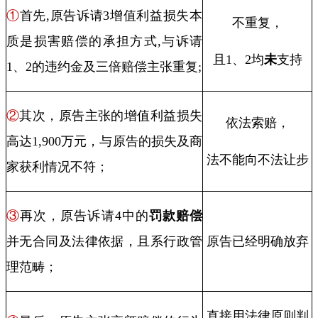
①
首先
,
原告诉请
3
增值利益损失本
不重复，
质是损害赔偿的承担方式
,
与诉请
且
1
、
2
均
未
支持
1
、
2
的违约金及三倍赔偿主张重复
;
②
其次，原告主张的增值利益损失
依法索赔，
高达
1,900
万元，与原告的损失及商
法不能向不法让步
家获利情况不符；
③
再次，原告诉请
4
中的
罚款赔偿
并无合同及法律依据，且系行政管
原告已经明确放弃
理范畴；
直接用法律原则判