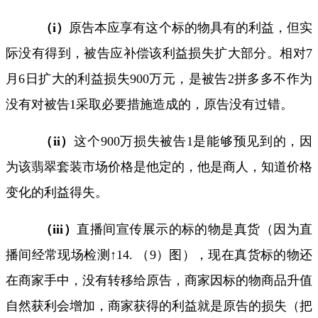
（
i
）
原告本应享有这个标的物具有的利益，但实
际没有得到，被告应补偿该利益损失扩大部分。相对
7
月
6
日扩大的利益损失
900
万元，是被告
2
拼多多不作为
没有对被告
1
采取必要措施造成的，原告没有过错。
（
ii
）
这个
900
万损失被告
1
是能够预见到的，因
为该翡翠套装市场价格是他定的，他是商人，知道价格
变化的利益得失。
（
iii
）
直播间宣传展示的标的物是真货（因为直
播间经常现场检测↑
14.
（
9
）图），现在真货标的物还
在商家手中，没有转移给原告，商家因标的物商品升值
自然获利会增加，商家获得的利益就是原告的损失（把