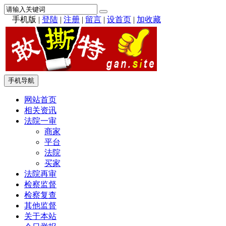
手机版
|
登陆
|
注册
|
留言
|
设首页
|
加收藏
手机导航
网站首页
相关资讯
法院一审
商家
平台
法院
买家
法院再审
检察监督
检察复查
其他监督
关于本站