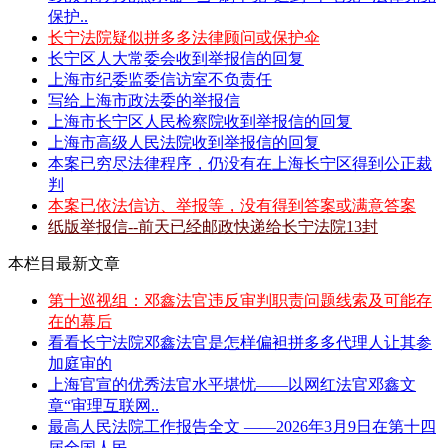
保护..
长宁法院疑似拼多多法律顾问或保护伞
长宁区人大常委会收到举报信的回复
上海市纪委监委信访室不负责任
写给上海市政法委的举报信
上海市长宁区人民检察院收到举报信的回复
上海市高级人民法院收到举报信的回复
本案已穷尽法律程序，仍没有在上海长宁区得到公正裁
判
本案已依法信访、举报等，没有得到答案或满意答案
纸版举报信--前天已经邮政快递给长宁法院13封
本栏目最新文章
第十巡视组：邓鑫法官违反审判职责问题线索及可能存
在的幕后
看看长宁法院邓鑫法官是怎样偏袒拼多多代理人让其参
加庭审的
上海官宣的优秀法官水平堪忧——以网红法官邓鑫文
章“审理互联网..
最高人民法院工作报告全文 ——2026年3月9日在第十四
届全国人民..