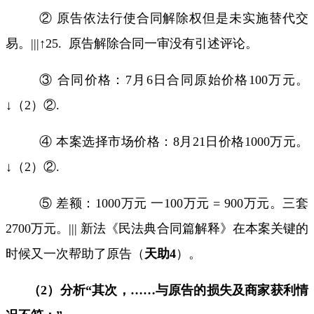
② 原告依法行使合同解除权但是未实施替代交
易。
|||
↑
25.
原告解除合同一审没有引述评论。
③ 合同价格：
7
月
6
日合同原始价格
100
万元。
↓（
2
）②
.
④ 本案选择市场价格：
8
月
21
日价格
1000
万元。
↓（
2
）②
.
⑤ 差额：
1000
万元 一
100
万元
= 900
万元。三套
2700
万元。
|||
新法《民法典合同篇解释》在本案关键的
时候又一次帮助了原告（
天助
4
）。
（
2
）分析“其次，
……
与原告的损失及商家获利情