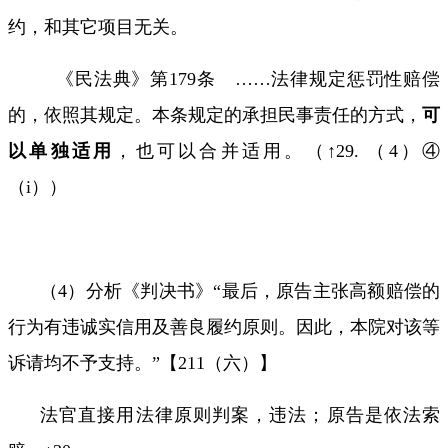
约，和其它项目无关。
《民法典》第
179
条
……
法律规定惩罚性赔偿
的，依照其规定。本条规定的承担民事责任的方式，
可
以单独适用
，也可以合并适用。（↑
29.
（
4
）
④
（
i
））
（
4
）分析《判决书》“最后，原告主张高额赔偿的
行为有违诚实信用及善良履约原则。因此，本院对该等
诉请均不予支持。”【
211
（六）】
法官直接用法律原则判案，违法；原告是依法索