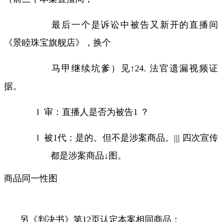
最后一个是诉讼中被告又新开的直播间
《景睦珠宝旗舰店》，换个
马甲继续坑爹）见↑
24.
法官遗漏视频证
据。
l
审：直播人是否为被告
1
？
l
被
1
代：是的。但不是涉案商品。
|||
四次宣传
都是涉案商品↓图。
商品同一性图
另《判决书》第
12
页认定本案相同商品：