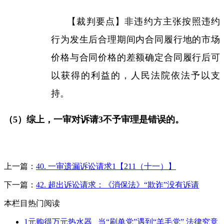
【裁判要点】非违约方主张按照违约
行为发生后合理期间内合同履行地的市场
价格与合同价格的差额确定合同履行后可
以获得的利益的，人民法院依法予以支
持。
（
5
）综上，
一审对诉请
3
不予审理是错误的。
上一篇：
40. 一审遗漏诉讼请求1【211（十一）】
下一篇：
42. 超出诉讼请求：《消保法》“欺诈”没有诉请
本栏目热门阅读
1元购得万元热水器 _当“刷单党”遇到“羊毛党” 法律究竟