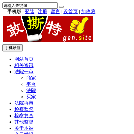
手机版
|
登陆
|
注册
|
留言
|
设首页
|
加收藏
手机导航
网站首页
相关资讯
法院一审
商家
平台
法院
买家
法院再审
检察监督
检察复查
其他监督
关于本站