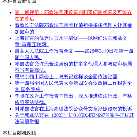
本栏目最新文章
第十巡视组：邓鑫法官违反审判职责问题线索及可能存
在的幕后
看看长宁法院邓鑫法官是怎样偏袒拼多多代理人让其参
加庭审的
上海官宣的优秀法官水平堪忧——以网红法官邓鑫文
章“审理互联网..
最高人民法院工作报告全文 ——2026年3月9日在第十四
届全国人民..
邓鑫法官允许无合法身份的拼多多代理人参与庭审确属
不当有最高法..
思想引领丨两会上，总书记这样谈全面依法治国
第十四届全国人民代表大会第四次会议政府工作报告全
文 国务院总..
李强在政府工作报告中指出，深入推进依法行政，严格
依照宪法法律..
对邓鑫法官在上海高级法院公众号文章涉嫌侵权的投诉
关于邓鑫法官在（2023）沪0105民初34997号案件违纪违
法问题举报
本栏目随机阅读