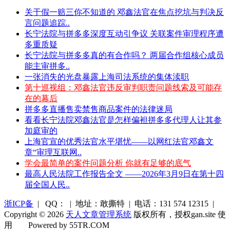
关于假一赔三你不知道的 邓鑫法官在焦点挖坑与判决反
言问题追踪..
长宁法院与拼多多深度互动引争议 关联案件审理程序遭
多重质疑
长宁法院与拼多多真的有合作吗？ 两届合作组核心成员
能主审拼多..
一张消失的光盘暴露上海司法系统的集体渎职
第十巡视组：邓鑫法官违反审判职责问题线索及可能存
在的幕后
拼多多直播售卖禁售商品案件的法律迷局
看看长宁法院邓鑫法官是怎样偏袒拼多多代理人让其参
加庭审的
上海官宣的优秀法官水平堪忧——以网红法官邓鑫文
章“审理互联网..
学会最简单的案件问题分析 你就有足够的底气
最高人民法院工作报告全文 ——2026年3月9日在第十四
届全国人民..
浙ICP备
| QQ： | 地址：敢撕特 | 电话：131 574 12315 |
Copyright © 2026
天人文章管理系统
版权所有，授权gan.site 使
用
Powered by 55TR.COM