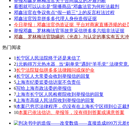
举报邓鑫罗林梅法官关于合同成立的矛盾判断
看图就可以认出是“限播商品”邓鑫法官为何枉法裁判
邓鑫法官在争议焦点“假一赔三”上的反言枉法过程
邓鑫法官毁弃拼多多代理人身份造假证据
今日举报：邓鑫法官伪造证据_平台对商家直播违规的处
举报邓鑫、罗林梅法官等故意采信拼多多六组非法证据
邓鑫、罗林梅法官隐瞒的《光盘》与认定的事实有五大冲
热门阅读
1
长宁区人民法院终于还是来信了
2
1元购得万元热水器 _当“刷单党”遇到“羊毛党” 法律究竟.
3
长宁法院疑似拼多多法律顾问或保护伞
4
长宁区人大常委会收到举报信的回复
5
上海市纪委监委信访室不负责任
6
写给上海市政法委的举报信
7
上海市长宁区人民检察院收到举报信的回复
8
上海市高级人民法院收到举报信的回复
9
本案已穷尽法律程序，仍没有在上海长宁区得到公正裁
10
本案已依法信访、举报等，没有得到答案或满意答案