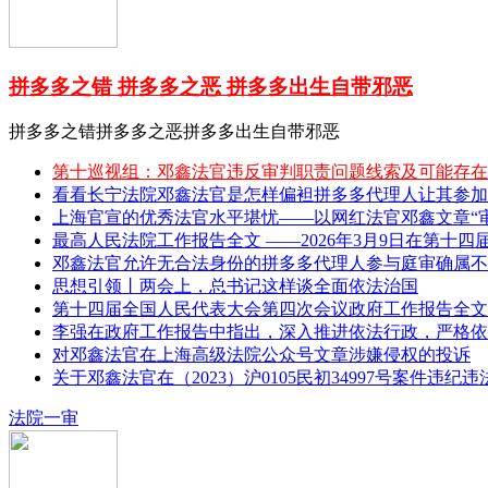
拼多多之错 拼多多之恶 拼多多出生自带邪恶
拼多多之错拼多多之恶拼多多出生自带邪恶
第十巡视组：邓鑫法官违反审判职责问题线索及可能存在
看看长宁法院邓鑫法官是怎样偏袒拼多多代理人让其参加
上海官宣的优秀法官水平堪忧——以网红法官邓鑫文章“审理
最高人民法院工作报告全文 ——2026年3月9日在第十四
邓鑫法官允许无合法身份的拼多多代理人参与庭审确属不
思想引领丨两会上，总书记这样谈全面依法治国
第十四届全国人民代表大会第四次会议政府工作报告全文 
李强在政府工作报告中指出，深入推进依法行政，严格依
对邓鑫法官在上海高级法院公众号文章涉嫌侵权的投诉
关于邓鑫法官在（2023）沪0105民初34997号案件违纪
法院一审