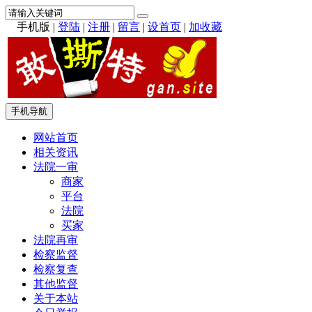
手机版
|
登陆
|
注册
|
留言
|
设首页
|
加收藏
手机导航
网站首页
相关资讯
法院一审
商家
平台
法院
买家
法院再审
检察监督
检察复查
其他监督
关于本站