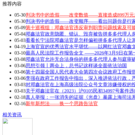
推荐内容
05-30
判决书中的造假——改变数值——直接造成899万元
05-30
判决书中的造假——改变顺序——看出问题你是行家 敢
05-09
第十巡视组：邓鑫法官违反审判职责问题线索及可
05-04
邓鑫法官故意隐匿、错认、毁弃被告拼多多代理人身
05-03
看看长宁法院邓鑫法官是怎样偏袒拼多多代理人让
04-19
上海官宣的优秀法官水平堪忧——以网红法官邓鑫文章
03-10
最高人民法院工作报告全文 ——2026年3月9日在第
03-08
邓鑫法官允许无合法身份的拼多多代理人参与庭审确
03-06
思想引领丨两会上，总书记这样谈全面依法治国
03-06
第十四届全国人民代表大会第四次会议政府工作报告全
03-06
李强在政府工作报告中指出，深入推进依法行政，严
03-03
对邓鑫法官在上海高级法院公众号文章涉嫌侵权的
03-03
关于邓鑫法官在（2023）沪0105民初34997号案
02-18
真人举报：一张消失的证据《光盘》暴露上海司法
02-16
新年新想法——换一个思路告法官
相关资讯