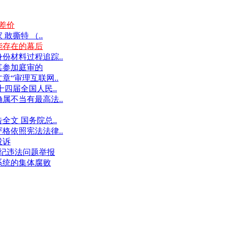
差价
撕特 （..
能存在的幕后
份材料过程追踪..
其参加庭审的
“审理互联网..
十四届全国人民..
属不当有最高法..
文 国务院总..
格依照宪法法律..
投诉
件违纪违法问题举报
系统的集体腐败