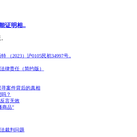
证明相..
反。
23）沪0105民初34997号..
法律责任（简约版）
探寻案件背后的真相
想吗？
反言无效
商品”
法裁判问题