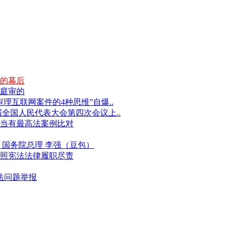
的幕后
庭审的
互联网案件的4种思维”自爆..
届全国人民代表大会第四次会议上..
当有最高法案例比对
国务院总理 李强（豆包）
照宪法法律履职尽责
违法问题举报