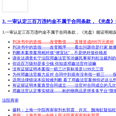
3. 一审认定三百万违约金不属于合同条款，《光盘》能
3.一审认定三百万违约金不属于合同条款，《光盘》能证明相
判决书中的造假——改变数值——直接造成899万元差价
判决书中的造假——改变顺序——看出问题你是行家 敢撕特 （20
判断本案类案用相对值“便宜比”，不是绝对值价格差
请依法调查长宁法院邓鑫法官等涉嫌民事审判枉法裁判的
你说百万级别是多少钱 你知道邓鑫法官咋说嘛
没有证据证明本案假一赔三计算标准是1199元三倍
为何邓鑫法官极力反对 合同中到底有没有假一赔三——
适用法律错误本应较难判断 看了邓鑫法官案例你还这么
有证据证明本案真货合同成立——法官对合同成立的几次
邓鑫法官认定事实错误——标的物商品是拼多多平台“限播
法院再审
爆料：上海一中院再审审判长郭震、许京、魏海虹疑似枉
举报：上海市第一中级人民法院再审审判长郭震