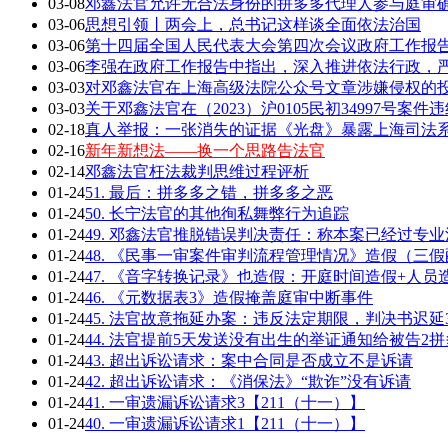
03-08
邓鑫法官允许无合法身份的拼多多代理人参与庭审确
03-06
思想引领丨两会上，总书记这样谈全面依法治国
03-06
第十四届全国人民代表大会第四次会议政府工作报告全
03-06
李强在政府工作报告中指出，深入推进依法行政，严
03-03
对邓鑫法官在上海高级法院公众号文章涉嫌侵权的
03-03
关于邓鑫法官在（2023）沪0105民初34997号案
02-18
真人举报：一张消失的证据《光盘》暴露上海司法
02-16
新年新想法——换一个思路告法官
02-14
邓鑫法官枉法裁判思维过程评析
01-24
51. 最后：拼多多之错，拼多多之恶
01-24
50. 长宁法官的其他徇私舞弊行为追踪
01-24
49. 邓鑫法官推脱错误判决责任：称本案已经过专
01-24
48. 《民事一审案件审判流程管理情况》造假（三
01-24
47. 《音字转换记录》也造假：开庭时间造假+人员
01-24
46. 《元数据表3》造假掩盖庭审中断事件
01-24
45. 法官故意拖延办案：违反法定期限，判决书迟延
01-24
44. 法官提前5天发送没有出生的举证通知给被告2拼
01-24
43. 超出诉讼请求：案中合同是否成立不是诉请
01-24
42. 超出诉讼请求：《消保法》“欺诈”没有诉请
01-24
41. 一审遗漏诉讼请求3【211（十一）】
01-24
40. 一审遗漏诉讼请求1【211（十一）】