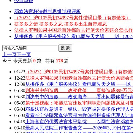
今日举报
邓鑫法官枉法裁判思维过程评析
（2023）沪0105民初34997号案件错误目录（有超链接）
拼多多之错 拼多多之恶 拼多多出生自带邪恶
法律人罗翔如果中国老百姓都敢去行使天价索赔会怎么样
从拼多多《用户服务协议》看电商先天之错 ——以（2023）
搜 索
上一页
下一页
今日
今天更新
0
篇 共有
178
篇
01-23
（2023）沪0105民初34997号案件错误目录（有超
12-22
法律人罗翔如果中国老百姓都敢去行使天价索赔会
12-09
从拼多多《用户服务协议》看电商先天之错 ——以（202
05-30
判决书中的造假——改变数值——直接造成899万元
05-30
判决书中的造假——改变顺序——看出问题你是行家 敢
05-09
第十巡视组：邓鑫法官违反审判职责问题线索及可
05-04
邓鑫法官故意隐匿、错认、毁弃被告拼多多代理人身
05-03
看看长宁法院邓鑫法官是怎样偏袒拼多多代理人让
04-19
上海官宣的优秀法官水平堪忧——以网红法官邓鑫文章
03-10
最高人民法院工作报告全文 ——2026年3月9日在第