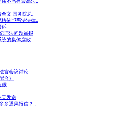
属不当有最高法..
文 国务院总..
格依照宪法法律..
投诉
件违纪违法问题举报
系统的集体腐败
业法官会议讨论
假配合）
造假
3天发送
多多通风报信？..