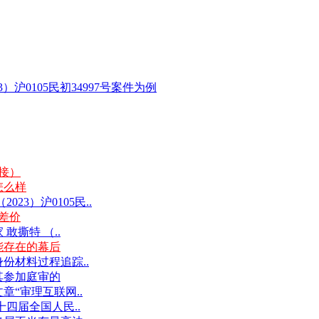
沪0105民初34997号案件为例
链接）
怎么样
3）沪0105民..
差价
撕特 （..
能存在的幕后
份材料过程追踪..
其参加庭审的
“审理互联网..
十四届全国人民..