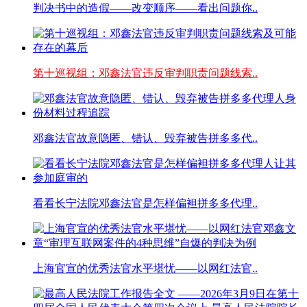
判决书中的造假——改变顺序——看出问题你..
第十巡视组：邓鑫法官违反审判职责问题线索..
邓鑫法官故意隐匿、错认、毁弃被告拼多多代..
看看长宁法院邓鑫法官是怎样偏袒拼多多代理..
上海官宣的优秀法官水平堪忧——以网红法官..