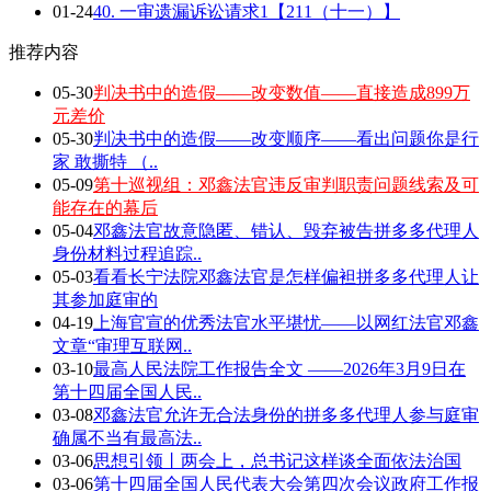
01-24
40. 一审遗漏诉讼请求1【211（十一）】
推荐内容
05-30
判决书中的造假——改变数值——直接造成899万
元差价
05-30
判决书中的造假——改变顺序——看出问题你是行
家 敢撕特 （..
05-09
第十巡视组：邓鑫法官违反审判职责问题线索及可
能存在的幕后
05-04
邓鑫法官故意隐匿、错认、毁弃被告拼多多代理人
身份材料过程追踪..
05-03
看看长宁法院邓鑫法官是怎样偏袒拼多多代理人让
其参加庭审的
04-19
上海官宣的优秀法官水平堪忧——以网红法官邓鑫
文章“审理互联网..
03-10
最高人民法院工作报告全文 ——2026年3月9日在
第十四届全国人民..
03-08
邓鑫法官允许无合法身份的拼多多代理人参与庭审
确属不当有最高法..
03-06
思想引领丨两会上，总书记这样谈全面依法治国
03-06
第十四届全国人民代表大会第四次会议政府工作报