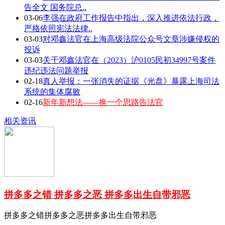
告全文 国务院总..
03-06
李强在政府工作报告中指出，深入推进依法行政，
严格依照宪法法律..
03-03
对邓鑫法官在上海高级法院公众号文章涉嫌侵权的
投诉
03-03
关于邓鑫法官在（2023）沪0105民初34997号案件
违纪违法问题举报
02-18
真人举报：一张消失的证据《光盘》暴露上海司法
系统的集体腐败
02-16
新年新想法——换一个思路告法官
相关资讯
拼多多之错 拼多多之恶 拼多多出生自带邪恶
拼多多之错拼多多之恶拼多多出生自带邪恶