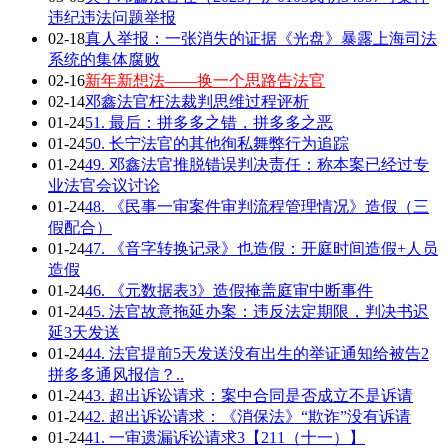
违纪违法问题举报
02-18
真人举报：一张消失的证据《光盘》暴露上海司法
系统的集体腐败
02-16
新年新想法——换一个思路告法官
02-14
邓鑫法官枉法裁判思维过程评析
01-24
51. 最后：拼多多之错，拼多多之恶
01-24
50. 长宁法官的其他徇私舞弊行为追踪
01-24
49. 邓鑫法官推脱错误判决责任：称本案已经过专
业法官会议讨论
01-24
48. 《民事一审案件审判流程管理情况》造假（三
假配合）
01-24
47. 《音字转换记录》也造假：开庭时间造假+人员
造假
01-24
46. 《元数据表3》造假掩盖庭审中断事件
01-24
45. 法官故意拖延办案：违反法定期限，判决书迟
延3天发送
01-24
44. 法官提前5天发送没有出生的举证通知给被告2
拼多多通风报信？..
01-24
43. 超出诉讼请求：案中合同是否成立不是诉请
01-24
42. 超出诉讼请求：《消保法》“欺诈”没有诉请
01-24
41. 一审遗漏诉讼请求3【211（十一）】