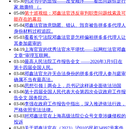
05-30
判决书中的造假——改变顺序——看出问题你是行
家 敢撕特 （..
05-09
第十巡视组：邓鑫法官违反审判职责问题线索及可
能存在的幕后
05-04
邓鑫法官故意隐匿、错认、毁弃被告拼多多代理人
身份材料过程追踪..
05-03
看看长宁法院邓鑫法官是怎样偏袒拼多多代理人让
其参加庭审的
04-19
上海官宣的优秀法官水平堪忧——以网红法官邓鑫
文章“审理互联网..
03-10
最高人民法院工作报告全文 ——2026年3月9日在
第十四届全国人民..
03-08
邓鑫法官允许无合法身份的拼多多代理人参与庭审
确属不当有最高法..
03-06
思想引领丨两会上，总书记这样谈全面依法治国
03-06
第十四届全国人民代表大会第四次会议政府工作报
告全文 国务院总..
03-06
李强在政府工作报告中指出，深入推进依法行政，
严格依照宪法法律..
03-03
对邓鑫法官在上海高级法院公众号文章涉嫌侵权的
投诉
03-03
关于邓鑫法官在（2023）沪0105民初34997号案件