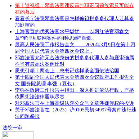
第十巡视组：邓鑫法官违反审判职责问题线索及可能存
在的幕后
看看长宁法院邓鑫法官是怎样偏袒拼多多代理人让其参
加庭审的
上海官宣的优秀法官水平堪忧——以网红法官邓鑫文
章“审理互联网案件的4种思维”自爆..
最高人民法院工作报告全文 ——2026年3月9日在第十四
届全国人民代表大会第四次会议上..
邓鑫法官允许无合法身份的拼多多代理人参与庭审确属
不当有最高法案例比对
思想引领丨两会上，总书记这样谈全面依法治国
第十四届全国人民代表大会第四次会议政府工作报告全
文 国务院总理 李强（豆包）
李强在政府工作报告中指出，深入推进依法行政，严格
依照宪法法律履职尽责
对邓鑫法官在上海高级法院公众号文章涉嫌侵权的投诉
关于邓鑫法官在（2023）沪0105民初34997号案件违纪违
法问题举报
法院一审