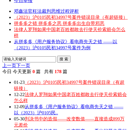
今日举报
邓鑫法官枉法裁判思维过程评析
（2023）沪0105民初34997号案件错误目录（有超链接）
拼多多之错 拼多多之恶 拼多多出生自带邪恶
法律人罗翔如果中国老百姓都敢去行使天价索赔会怎么
样
从拼多多《用户服务协议》看电商先天之错 ——以
（2023）沪0105民初34997号案件为例
搜 索
上一页
下一页
今日
今天更新
0
篇 共有
178
篇
01-23
（2023）沪0105民初34997号案件错误目录（有超
链接）
12-22
法律人罗翔如果中国老百姓都敢去行使天价索赔会
怎么样
12-09
从拼多多《用户服务协议》看电商先天之错 ——
以（2023）沪0105民..
05-30
判决书中的造假——改变数值——直接造成899万
元差价