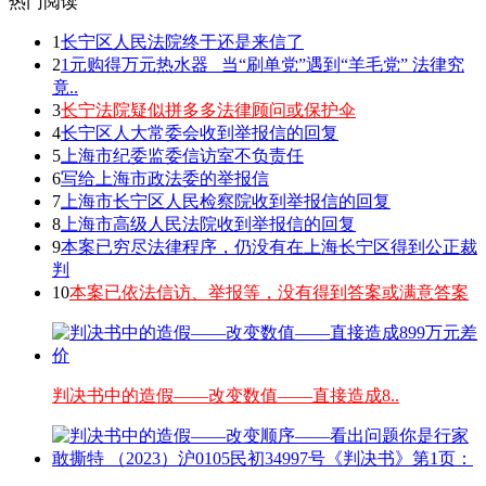
热门阅读
1
长宁区人民法院终于还是来信了
2
1元购得万元热水器 _当“刷单党”遇到“羊毛党” 法律究
竟..
3
长宁法院疑似拼多多法律顾问或保护伞
4
长宁区人大常委会收到举报信的回复
5
上海市纪委监委信访室不负责任
6
写给上海市政法委的举报信
7
上海市长宁区人民检察院收到举报信的回复
8
上海市高级人民法院收到举报信的回复
9
本案已穷尽法律程序，仍没有在上海长宁区得到公正裁
判
10
本案已依法信访、举报等，没有得到答案或满意答案
判决书中的造假——改变数值——直接造成8..