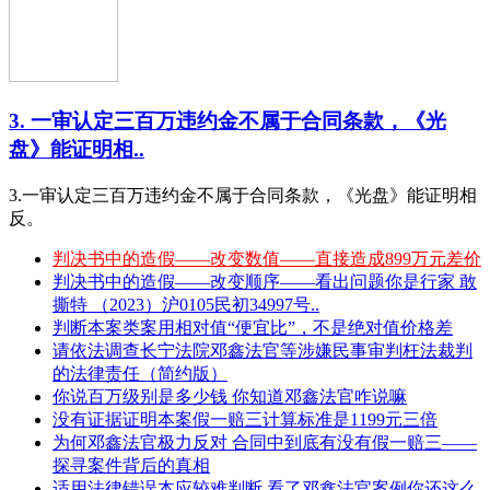
3. 一审认定三百万违约金不属于合同条款，《光
盘》能证明相..
3.一审认定三百万违约金不属于合同条款，《光盘》能证明相
反。
判决书中的造假——改变数值——直接造成899万元差价
判决书中的造假——改变顺序——看出问题你是行家 敢
撕特 （2023）沪0105民初34997号..
判断本案类案用相对值“便宜比”，不是绝对值价格差
请依法调查长宁法院邓鑫法官等涉嫌民事审判枉法裁判
的法律责任（简约版）
你说百万级别是多少钱 你知道邓鑫法官咋说嘛
没有证据证明本案假一赔三计算标准是1199元三倍
为何邓鑫法官极力反对 合同中到底有没有假一赔三——
探寻案件背后的真相
适用法律错误本应较难判断 看了邓鑫法官案例你还这么