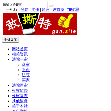
手机版
|
登陆
|
注册
|
留言
|
设首页
|
加收藏
手机导航
网站首页
相关资讯
法院一审
商家
平台
法院
买家
法院再审
检察监督
检察复查
其他监督
关于本站