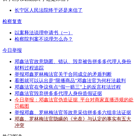
长宁区人民法院终于还是来信了
检察复查
以案释法说理申请书（一）
检察院判案不说理怎么办？
今日举报
邓鑫法官故意隐匿、错认、毁弃被告拼多多代理人身份
材料过程追踪
举报邓鑫罗林梅法官关于合同成立的矛盾判断
看图就可以认出是“限播商品”邓鑫法官为何枉法裁判
邓鑫法官在争议焦点“假一赔三”上的反言枉法过程
邓鑫法官毁弃拼多多代理人身份造假证据
今日举报：邓鑫法官伪造证据_平台对商家直播违规的处
罚截图
举报邓鑫、罗林梅法官等故意采信拼多多六组非法证据
邓鑫、罗林梅法官隐瞒的《光盘》与认定的事实有五大
冲突